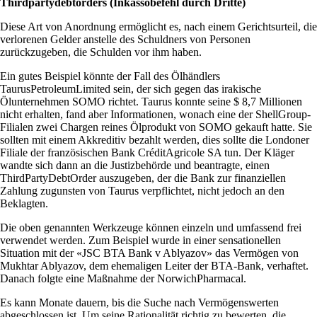
Thirdpartydebtorders (Inkassobefehl durch Dritte)
Diese Art von Anordnung ermöglicht es, nach einem Gerichtsurteil, die
verlorenen Gelder anstelle des Schuldners von Personen
zurückzugeben, die Schulden vor ihm haben.
Ein gutes Beispiel könnte der Fall des Ölhändlers
TaurusPetroleumLimited sein, der sich gegen das irakische
Ölunternehmen SOMO richtet. Taurus konnte seine $ 8,7 Millionen
nicht erhalten, fand aber Informationen, wonach eine der ShellGroup-
Filialen zwei Chargen reines Ölprodukt von SOMO gekauft hatte. Sie
sollten mit einem Akkreditiv bezahlt werden, dies sollte die Londoner
Filiale der französischen Bank CréditAgricole SA tun. Der Kläger
wandte sich dann an die Justizbehörde und beantragte, einen
ThirdPartyDebtOrder auszugeben, der die Bank zur finanziellen
Zahlung zugunsten von Taurus verpflichtet, nicht jedoch an den
Beklagten.
Die oben genannten Werkzeuge können einzeln und umfassend frei
verwendet werden. Zum Beispiel wurde in einer sensationellen
Situation mit der «JSC BTA Bank v Ablyazov» das Vermögen von
Mukhtar Ablyazov, dem ehemaligen Leiter der BTA-Bank, verhaftet.
Danach folgte eine Maßnahme der NorwichPharmacal.
Es kann Monate dauern, bis die Suche nach Vermögenswerten
abgeschlossen ist. Um seine Rationalität richtig zu bewerten, die