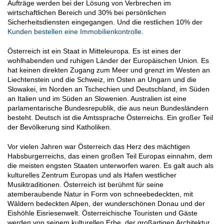
Aufträge werden bei der Lösung von Verbrechen im
wirtschaftlichen Bereich und 30% bei persönlichen
Sicherheitsdiensten eingegangen. Und die restlichen 10% der
Kunden bestellen eine Immobilienkontrolle
.
Österreich ist ein Staat in Mitteleuropa. Es ist eines der
wohlhabenden und ruhigen Länder der Europäischen Union. Es
hat keinen direkten Zugang zum Meer und grenzt im Westen an
Liechtenstein und die Schweiz, im Osten an Ungarn und die
Slowakei, im Norden an Tschechien und Deutschland, im Süden
an Italien und im Süden an Slowenien. Australien ist eine
parlamentarische Bundesrepublik, die aus neun Bundesländern
besteht. Deutsch ist die Amtssprache Österreichs. Ein großer Teil
der Bevölkerung sind Katholiken.
Vor vielen Jahren war Österreich das Herz des mächtigen
Habsburgerreichs, das einen großen Teil Europas einnahm, dem
die meisten engsten Staaten unterworfen waren. Es galt auch als
kulturelles Zentrum Europas und als Hafen westlicher
Musiktraditionen. Österreich ist berühmt für seine
atemberaubende Natur in Form von schneebedeckten, mit
Wäldern bedeckten Alpen, der wunderschönen Donau und der
Eishöhle Eisriesenwelt. Österreichische Touristen und Gäste
werden von seinem kulturellen Erbe, der großartigen Architektur