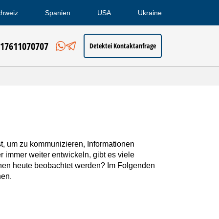
hweiz
Spanien
USA
Ukraine
 17611070707
Detektei Kontaktanfrage
st, um zu kommunizieren, Informationen
r immer weiter entwickeln, gibt es viele
können heute beobachtet werden? Im Folgenden
hen.